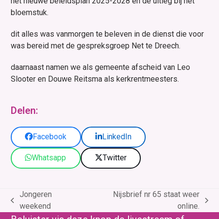
het nieuwe beleidsplan 2025-2028 en de uitleg bij het
bloemstuk.
dit alles was vanmorgen te beleven in de dienst die voor
was bereid met de gespreksgroep Net te Dreech.
daarnaast namen we als gemeente afscheid van Leo
Slooter en Douwe Reitsma als kerkrentmeesters.
Delen:
Facebook
LinkedIn
Whatsapp
Twitter
Jongeren
Nijsbrief nr 65 staat weer
previous
next
weekend
online.
post:
post: