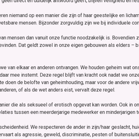
geen direct en duidelijk antwoord geeft, blijven veiligheid en re
n niemand op een manier die zijn of haar geestelijke en lichameli
wetsbare mensen. Bijzonder zorgvuldig zijn we bij individuele con
 van mensen dan vanuit onze functie noodzakelijk is. Bovendien
inden. Dat geldt zowel in onze eigen gebouwen als elders – bi
e van elkaar en anderen ontvangen. We houden geheim wat ons 
daar mee instemt. Deze regel blijft van kracht ook nadat we onze
 doen de belofte van geheimhouding, maar voor de andere vrijw
anderen, of als de wet anders eist, vervalt deze regel.
nier die als seksueel of erotisch opgevat kan worden. Ook in on
elaties tussen een meerderjarige medewerker en minderjarigen to
heidenheid. We respecteren de ander in zijn/haar geslacht, hui
rvaart als agressie, geweld, discriminatie, pesten of buitensluiti