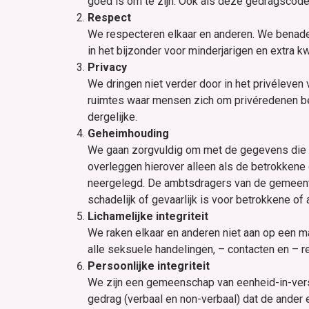
goed is om te zijn. Ook als deze gedragscode 
Respect
We respecteren elkaar en anderen. We benadere
in het bijzonder voor minderjarigen en extra k
Privacy
We dringen niet verder door in het privéleven
ruimtes waar mensen zich om privéredenen bev
dergelijke.
Geheimhouding
We gaan zorgvuldig om met de gegevens die w
overleggen hierover alleen als de betrokkene 
neergelegd. De ambtsdragers van de gemeente
schadelijk of gevaarlijk is voor betrokkene of 
Lichamelijke integriteit
We raken elkaar en anderen niet aan op een ma
alle seksuele handelingen, – contacten en – r
Persoonlijke integriteit
We zijn een gemeenschap van eenheid-in-versc
gedrag (verbaal en non-verbaal) dat de ander e