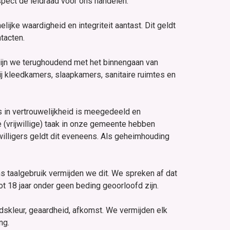
spect de leidraad voor ons handelen.
jke waardigheid en integriteit aantast. Dit geldt
tacten.
 zijn we terughoudend met het binnengaan van
j kleedkamers, slaapkamers, sanitaire ruimtes en
in vertrouwelijkheid is meegedeeld en
 (vrijwillige) taak in onze gemeente hebben
illigers geldt dit eveneens. Als geheimhouding
s taalgebruik vermijden we dit. We spreken af dat
t 18 jaar onder geen beding geoorloofd zijn.
dskleur, geaardheid, afkomst. We vermijden elk
ng.