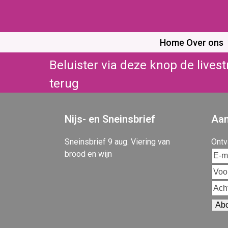
Skip
to
content
Home
Over ons
Beluister via deze knop de live
terug
Nijs- en Sneinsbrief
Aan
Sneinsbrief 9 aug. Viering van
Ontv
brood en wijn