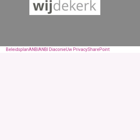
Beleidsplan
ANBI
ANBI Diaconie
Uw Privacy
SharePoint