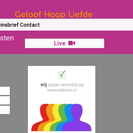
insbrief
Contact
nsten
Live
!