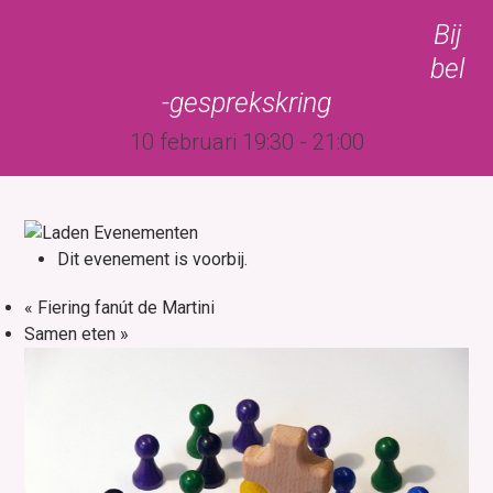
Skip
Open
Close
Bij
to
mobile
mobile
bel
content
menu
menu
-gesprekskring
10 februari 19:30
-
21:00
Dit evenement is voorbij.
«
Fiering fanút de Martini
Samen eten
»