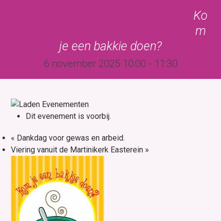
Skip
Open
Close
Ko
to
mobile
mobile
m
content
menu
menu
je een bakkie doen?
6 november 2025 10:00
-
11:30
Dit evenement is voorbij.
«
Dankdag voor gewas en arbeid.
Viering vanuit de Martinikerk Easterein
»