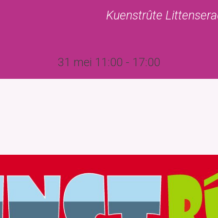
Kuenstrûte Littensera
Kerkgebouw
Begraafplaats
Agenda
Nijsbrief/Sne
31 mei 11:00
-
17:00