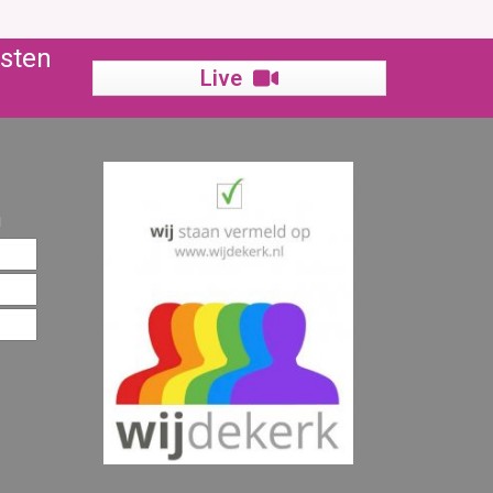
nsten
Live
!