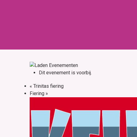
Skip
to
content
Home
Over ons
Dit evenement is voorbij.
«
Trinitas fiering
Fiering
»