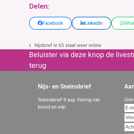
Delen:
Facebook
LinkedIn
Wha
Nijsbrief nr 65 staat weer online.
previous
Beluister via deze knop de live
post:
terug
Nijs- en Sneinsbrief
Aan
Sneinsbrief 9 aug. Viering van
Ontv
brood en wijn