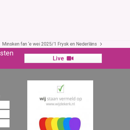
Minsken fan ‘e wei 2025/1 Frysk en Nederlâns
next
nsten
post:
Live
!