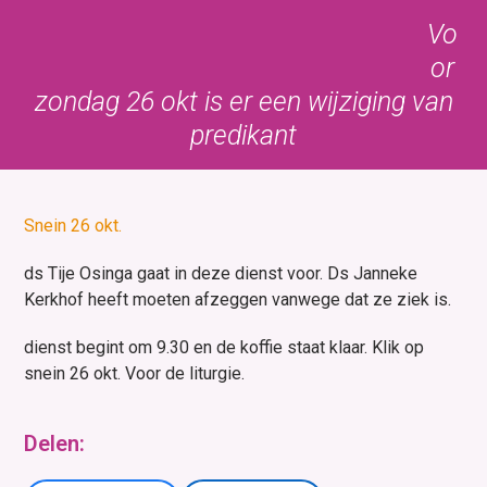
Skip
Open
Close
Vo
to
mobile
mobile
or
content
menu
menu
zondag 26 okt is er een wijziging van
predikant
Snein 26 okt.
ds Tije Osinga gaat in deze dienst voor. Ds Janneke
Kerkhof heeft moeten afzeggen vanwege dat ze ziek is.
dienst begint om 9.30 en de koffie staat klaar. Klik op
snein 26 okt. Voor de liturgie.
Delen: