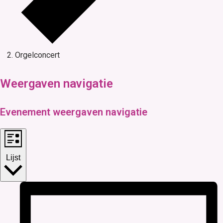
Orgelconcert
E
Weergaven navigatie
v
e
Evenement weergaven navigatie
n
e
m
Lijst
e
n
t
e