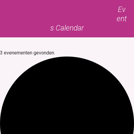
Skip
Open
Close
Ev
to
mobile
mobile
ent
content
menu
menu
s Calendar
3 evenementen gevonden.