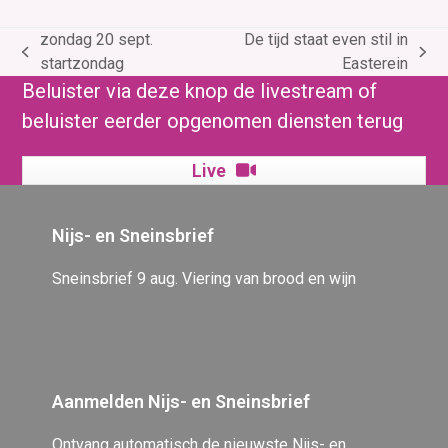
zondag 20 sept.
De tijd staat even stil in
previous
next
startzondag
Easterein
post:
post:
Beluister via deze knop de livestream of
beluister eerder opgenomen diensten terug
Live
Nijs- en Sneinsbrief
Sneinsbrief 9 aug. Viering van brood en wijn
Aanmelden Nijs- en Sneinsbrief
Ontvang automatisch de nieuwste Nijs- en