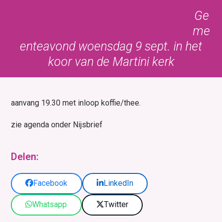
Skip
Open
Close
Ge
to
mobile
mobile
me
content
menu
menu
enteavond woensdag 9 sept. in het
koor van de Martini kerk
aanvang 19.30 met inloop koffie/thee.
zie agenda onder Nijsbrief
Delen:
Facebook
LinkedIn
Whatsapp
Twitter