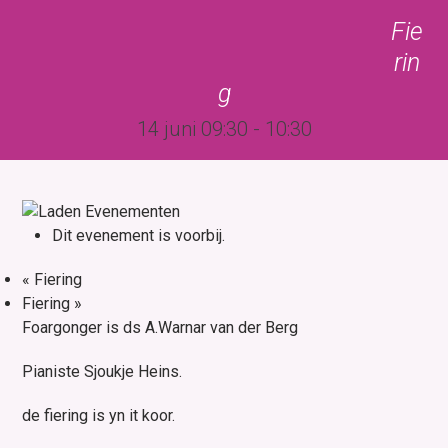
Skip
Open
Close
Fie
to
mobile
mobile
rin
content
menu
menu
g
14 juni 09:30
-
10:30
Dit evenement is voorbij.
«
Fiering
Fiering
»
Foargonger is ds A.Warnar van der Berg
Pianiste Sjoukje Heins.
de fiering is yn it koor.