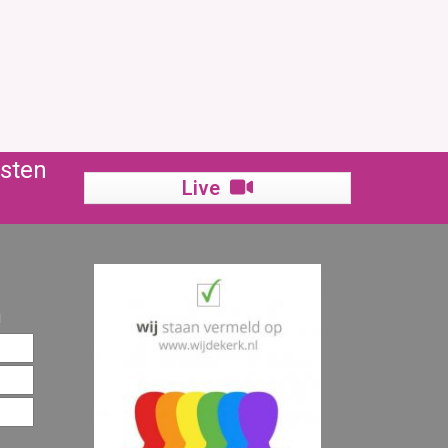
nsten
Live
!