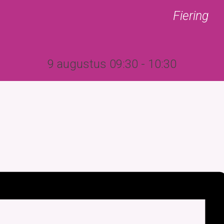
Fiering
Kerkgebouw
Begraafplaats
Agenda
Nijsbrief/Sne
9 augustus 09:30
-
10:30