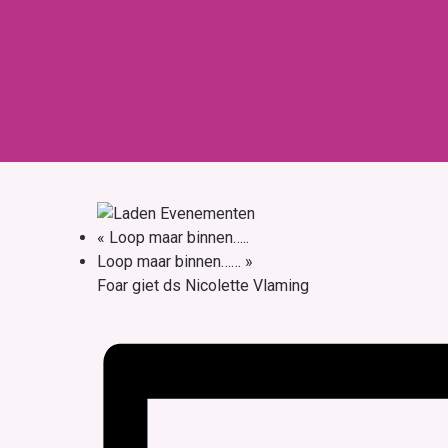
Skip
to
content
Home
Over ons
«
Loop maar binnen…..
Loop maar binnen……
»
Foar giet ds Nicolette Vlaming