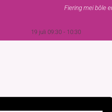
Fiering mei bôle 
Kerkgebouw
Begraafplaats
Agenda
Nijsbrief/Sne
19 juli 09:30
-
10:30