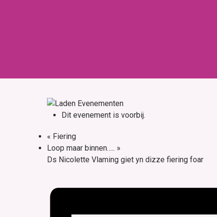
Skip
to
content
Home
Over ons
Dit evenement is voorbij.
«
Fiering
Loop maar binnen…..
»
Ds Nicolette Vlaming giet yn dizze fiering foar