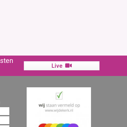
nsten
Live
!