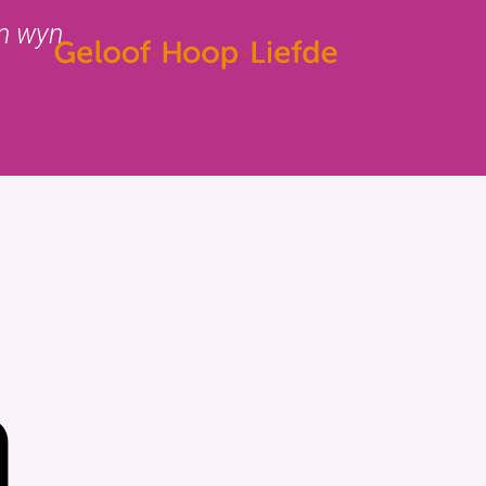
en wyn
insbrief
Contact