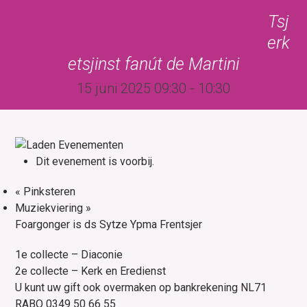
Skip
Open
Close
Tsj
to
mobile
mobile
erk
content
menu
menu
etsjinst fanút de Martini
15 juni 2025 09:30
-
10:30
Dit evenement is voorbij.
«
Pinksteren
Muziekviering
»
Foargonger is ds Sytze Ypma Frentsjer
1e collecte – Diaconie
2e collecte – Kerk en Eredienst
U kunt uw gift ook overmaken op bankrekening NL71
RABO 0349 50 66 55