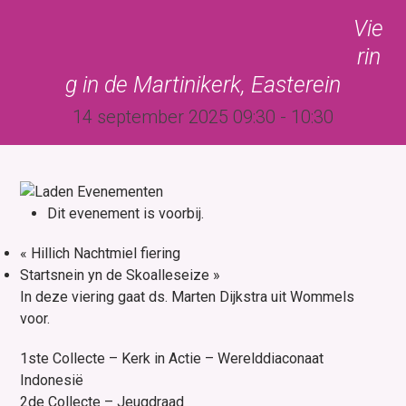
Skip
Open
Close
Vie
to
mobile
mobile
rin
content
menu
menu
g in de Martinikerk, Easterein
14 september 2025 09:30
-
10:30
Dit evenement is voorbij.
«
Hillich Nachtmiel fiering
Startsnein yn de Skoalleseize
»
In deze viering gaat ds. Marten Dijkstra uit Wommels
voor.
1ste Collecte – Kerk in Actie – Werelddiaconaat
Indonesië
2de Collecte – Jeugdraad