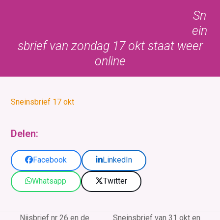
Skip
Open
Close
Sn
to
mobile
mobile
ein
content
menu
menu
sbrief van zondag 17 okt staat weer
online
Sneinsbrief 17 okt
Delen:
Facebook
LinkedIn
Whatsapp
Twitter
Nijsbrief nr 26 en de
Sneinsbrief van 31 okt en