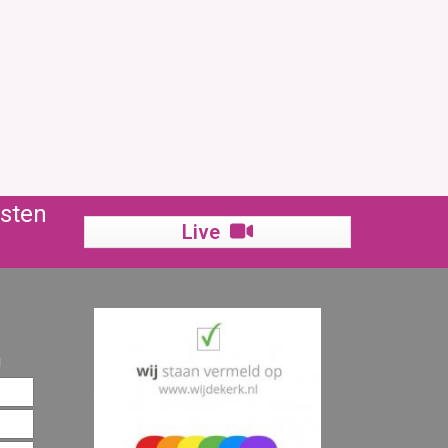
nsten
Live
!