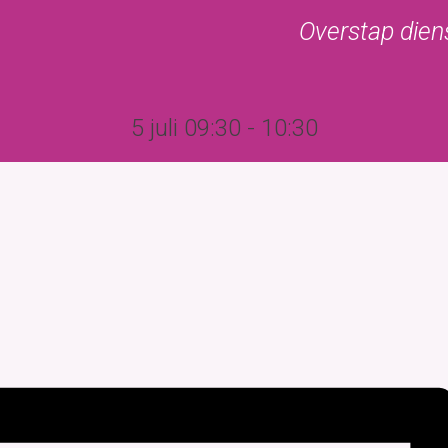
Overstap dien
Kerkgebouw
Begraafplaats
Agenda
Nijsbrief/Sne
5 juli 09:30
-
10:30