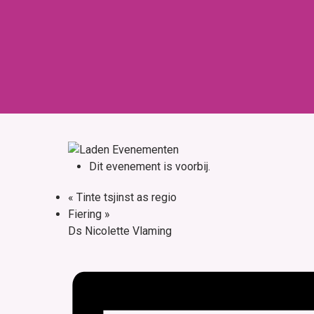
Skip
to
content
Home
Over ons
Dit evenement is voorbij.
«
Tinte tsjinst as regio
Fiering
»
Ds Nicolette Vlaming