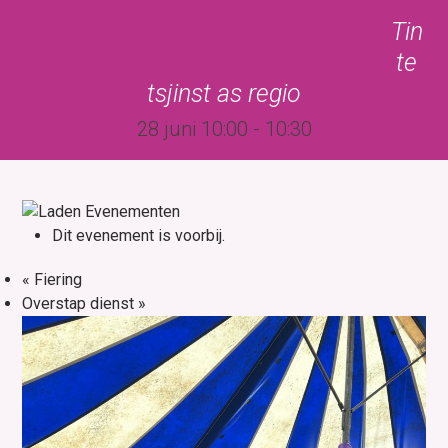
Skip
Open
Close
Tin
to
mobile
mobile
te
content
menu
menu
tsjinst as regio
28 juni 10:00
-
10:30
Dit evenement is voorbij.
«
Fiering
Overstap dienst
»